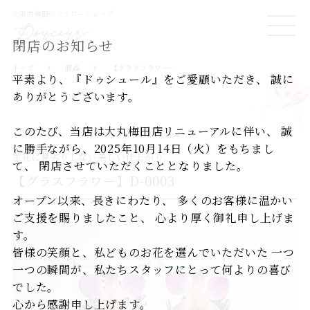
大阪市梅田のフラワーショップ
ME
閉店のお知らせ
NU
トップ
商品
【グラスフラワー】D-0003
平素より、『ドゥシュール』をご愛顧いただき、
誠に
ありがとうございます。
このたび、当店は大丸梅田店リニューアルに伴い、
誠
に勝手ながら、2025年10月14日（火）をもちまし
生花に見劣りしない美しい仕上がり
て、
閉店させていただくこととなりました。
【グラスフラワー】D-0003
オープン以来、長きにわたり、
多くのお客様に温かい
ご支援を賜りましたこと、
心より厚く御礼申し上げま
す。
皆様の笑顔と、私どものお花を選んでいただいた
一つ
一つの瞬間が、私たちスタッフにとって何よりの喜び
でした。
心から感謝申し上げます。