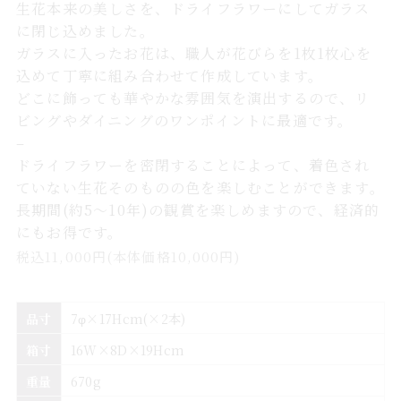
生花本来の美しさを、ドライフラワーにしてガラス
に閉じ込めました。
ガラスに入ったお花は、職人が花びらを1枚1枚心を
込めて丁寧に組み合わせて作成しています。
どこに飾っても華やかな雰囲気を演出するので、リ
ビングやダイニングのワンポイントに最適です。
–
ドライフラワーを密閉することによって、着色され
ていない生花そのものの色を楽しむことができます。
長期間(約5〜10年)の観賞を楽しめますので、経済的
にもお得です。
税込11
,000
円
(本体価格10,000円)
品寸
7φ×17Hcm(×2本)
箱寸
16W×8D×19Hcm
重量
670g