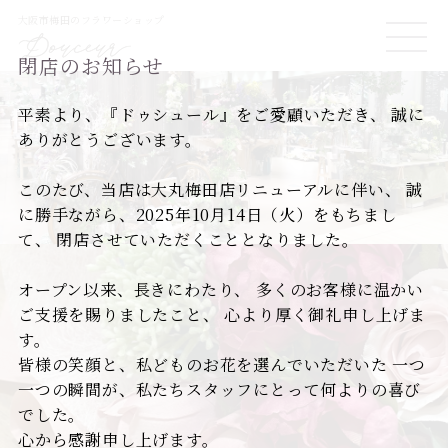
大阪市梅田のフラワーショップ
ME
閉店のお知らせ
NU
平素より、『ドゥシュール』をご愛顧いただき、
誠に
ありがとうございます。
このたび、当店は大丸梅田店リニューアルに伴い、
誠
に勝手ながら、2025年10月14日（火）をもちまし
て、
閉店させていただくこととなりました。
オープン以来、長きにわたり、
多くのお客様に温かい
ご支援を賜りましたこと、
心より厚く御礼申し上げま
す。
皆様の笑顔と、私どものお花を選んでいただいた
一つ
一つの瞬間が、私たちスタッフにとって何よりの喜び
でした。
心から感謝申し上げます。