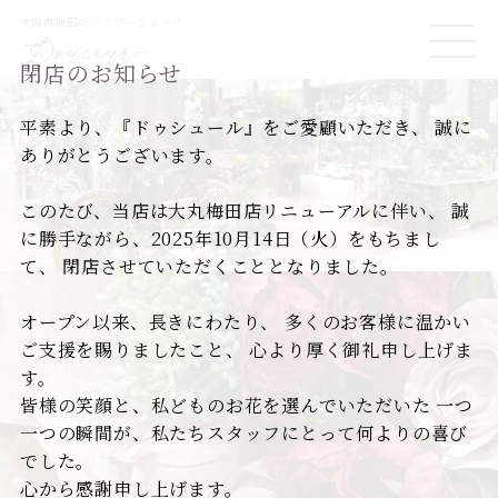
大阪市梅田のフラワーショップ
ME
閉店のお知らせ
NU
平素より、『ドゥシュール』をご愛顧いただき、
誠に
ありがとうございます。
このたび、当店は大丸梅田店リニューアルに伴い、
誠
に勝手ながら、2025年10月14日（火）をもちまし
て、
閉店させていただくこととなりました。
オープン以来、長きにわたり、
多くのお客様に温かい
ご支援を賜りましたこと、
心より厚く御礼申し上げま
す。
皆様の笑顔と、私どものお花を選んでいただいた
一つ
一つの瞬間が、私たちスタッフにとって何よりの喜び
でした。
心から感謝申し上げます。