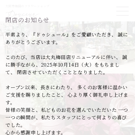
大阪市梅田のフラワーショップ
ME
閉店のお知らせ
NU
平素より、『ドゥシュール』をご愛顧いただき、
誠に
ありがとうございます。
このたび、当店は大丸梅田店リニューアルに伴い、
誠
に勝手ながら、2025年10月14日（火）をもちまし
て、
閉店させていただくこととなりました。
オープン以来、長きにわたり、
多くのお客様に温かい
ご支援を賜りましたこと、
心より厚く御礼申し上げま
す。
皆様の笑顔と、私どものお花を選んでいただいた
一つ
一つの瞬間が、私たちスタッフにとって何よりの喜び
でした。
心から感謝申し上げます。